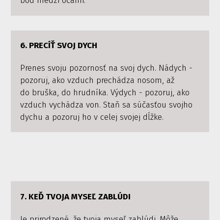
bod medzi očami.
6. PRECÍŤ SVOJ DYCH
Prenes svoju pozornosť na svoj dych. Nádych -
pozoruj, ako vzduch prechádza nosom, až
do bruška, do hrudníka. Výdych - pozoruj, ako
vzduch vychádza von. Staň sa súčasťou svojho
dychu a pozoruj ho v celej svojej dĺžke.
7. KEĎ TVOJA MYSEĽ ZABLÚDI
Je prirodzené, že tvoja myseľ zablúdi. Môže