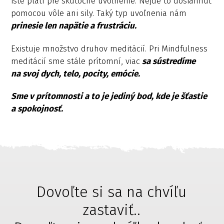
isté platí pre skutočné uvoľnenie. Nejde to dosiahnuť
pomocou vôle ani sily. Taký typ uvoľnenia nám
prinesie len napätie a frustráciu.
Existuje množstvo druhov meditácií. Pri Mindfulness
meditácií sme stále prítomní, viac
sa sústredíme
na svoj dych, telo, pocity, emócie.
Sme v prítomnosti a to je jediný bod, kde je šťastie
a spokojnosť.
Dovoľte si sa na chvíľu
zastaviť..