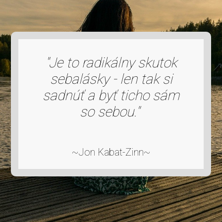
"Je to radikálny skutok
sebalásky - len tak si
sadnúť a byť ticho sám
so sebou."
~Jon Kabat-Zinn~