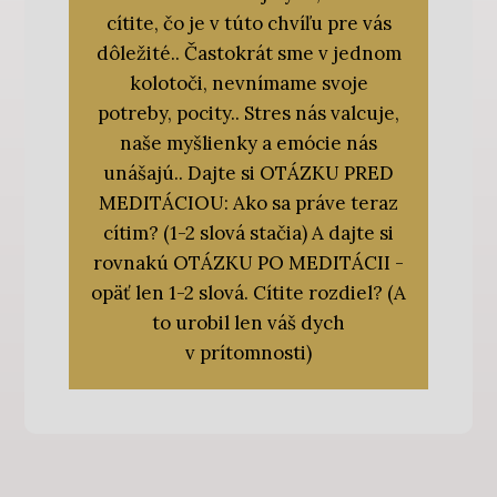
cítite, čo je v túto chvíľu pre vás
dôležité.. Častokrát sme v jednom
kolotoči, nevnímame svoje
potreby, pocity.. Stres nás valcuje,
naše myšlienky a emócie nás
unášajú.. Dajte si OTÁZKU PRED
MEDITÁCIOU: Ako sa práve teraz
cítim? (1-2 slová stačia) A dajte si
rovnakú OTÁZKU PO MEDITÁCII -
opäť len 1-2 slová. Cítite rozdiel? (A
to urobil len váš dych
v prítomnosti)