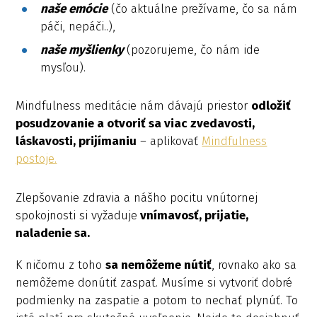
naše emócie
(čo aktuálne prežívame, čo sa nám
páči, nepáči..),
naše myšlienky
(pozorujeme, čo nám ide
mysľou).
Mindfulness meditácie nám dávajú priestor
odložiť
posudzovanie a otvoriť sa viac zvedavosti,
láskavosti, prijímaniu
– aplikovať
Mindfulness
postoje.
Zlepšovanie zdravia a nášho pocitu vnútornej
spokojnosti si vyžaduje
vnímavosť, prijatie,
naladenie sa.
K ničomu z toho
sa nemôžeme nútiť
, rovnako ako sa
nemôžeme donútiť zaspať. Musíme si vytvoriť dobré
podmienky na zaspatie a potom to nechať plynúť. To