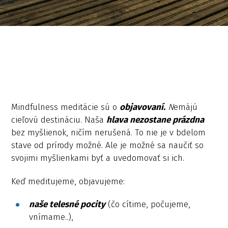
Mindfulness meditácie sú o
objavovaní.
N
emájú
cieľovú destináciu. Naša
hlava nezostane prázdna
bez myšlienok, ničím nerušená. To nie je v bdelom
stave od prírody možné. Ale je možné sa naučiť so
svojimi myšlienkami byť a uvedomovať si ich.
Keď meditujeme, objavujeme:
naše telesné pocity
(čo cítime, počujeme,
vnímame..),