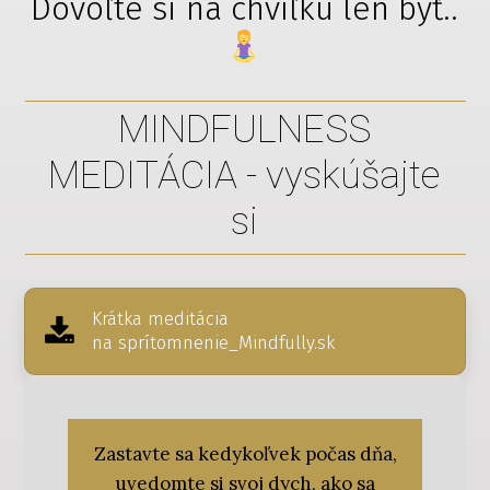
Dovoľte si na chvíľku len byť..
MINDFULNESS
MEDITÁCIA - vyskúšajte
si
Krátka meditácia
na sprítomnenie_Mindfully.sk
Zastavte sa kedykoľvek počas dňa,
uvedomte si svoj dych, ako sa